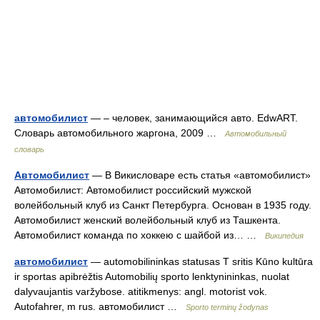
автомобилист
— – человек, занимающийся авто. EdwART.
Словарь автомобильного жаргона, 2009 …
Автомобильный
словарь
Автомобилист
— В Викисловаре есть статья «автомобилист»
Автомобилист: Автомобилист российский мужской
волейбольный клуб из Санкт Петербурга. Основан в 1935 году.
Автомобилист женский волейбольный клуб из Ташкента.
Автомобилист команда по хоккею с шайбой из… …
Википедия
автомобилист
— automobilininkas statusas T sritis Kūno kultūra
ir sportas apibrėžtis Automobilių sporto lenktynininkas, nuolat
dalyvaujantis varžybose. atitikmenys: angl. motorist vok.
Autofahrer, m rus. автомобилист …
Sporto terminų žodynas